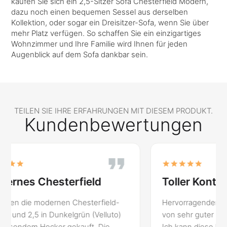
kaufen Sie sich ein 2,5-Sitzer Sofa Chesterfield Modern,
dazu noch einen bequemen Sessel aus derselben
Kollektion, oder sogar ein Dreisitzer-Sofa, wenn Sie über
mehr Platz verfügen. So schaffen Sie ein einzigartiges
Wohnzimmer und Ihre Familie wird Ihnen für jeden
Augenblick auf dem Sofa dankbar sein.
TEILEN SIE IHRE ERFAHRUNGEN MIT DIESEM PRODUKT.
Kundenbewertungen
Toller Kontakt
Mod
Ches
Hervorragender Kontakt. Das Sofa ist
Sitze
von sehr guter Qualität. Alles bestens.
Ich bin
Ich kann diese Firma wärmstens