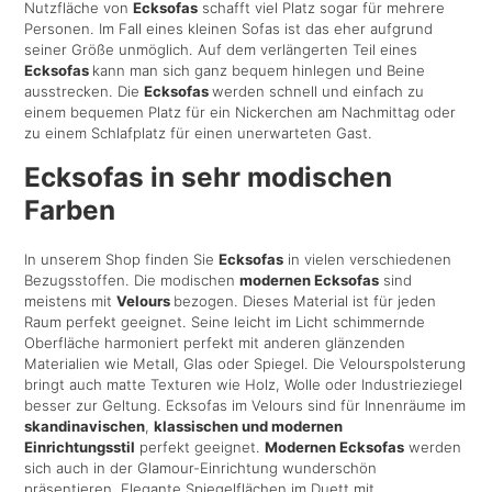
Nutzfläche von
Ecksofas
schafft viel Platz sogar für mehrere
Personen. Im Fall eines kleinen Sofas ist das eher aufgrund
seiner Größe unmöglich. Auf dem verlängerten Teil eines
Ecksofas
kann man sich ganz bequem hinlegen und Beine
ausstrecken. Die
Ecksofas
werden schnell und einfach zu
einem bequemen Platz für ein Nickerchen am Nachmittag oder
zu einem Schlafplatz für einen unerwarteten Gast.
Ecksofas in sehr modischen
Farben
In unserem Shop finden Sie
Ecksofas
in vielen verschiedenen
Bezugsstoffen. Die modischen
modernen Ecksofas
sind
meistens mit
Velours
bezogen. Dieses Material ist für jeden
Raum perfekt geeignet. Seine leicht im Licht schimmernde
Oberfläche harmoniert perfekt mit anderen glänzenden
Materialien wie Metall, Glas oder Spiegel. Die Velourspolsterung
bringt auch matte Texturen wie Holz, Wolle oder Industrieziegel
besser zur Geltung. Ecksofas im Velours sind für Innenräume im
skandinavischen
,
klassischen und modernen
Einrichtungsstil
perfekt geeignet.
Modernen Ecksofas
werden
sich auch in der Glamour-Einrichtung wunderschön
präsentieren. Elegante Spiegelflächen im Duett mit