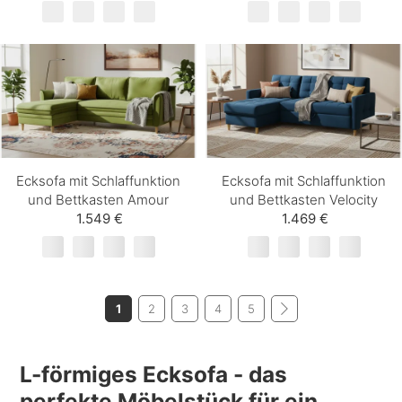
Ecksofa mit Schlaffunktion
Ecksofa mit Schlaffunktion
und Bettkasten Amour
und Bettkasten Velocity
1.549 €
1.469 €
1
2
3
4
5
L-förmiges Ecksofa - das
perfekte Möbelstück für ein