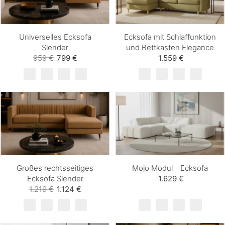
Universelles Ecksofa
Ecksofa mit Schlaffunktion
Slender
und Bettkasten Elegance
959 €
799 €
1.559 €
Großes rechtsseitiges
Mojo Modul - Ecksofa
Ecksofa Slender
1.629 €
1.219 €
1.124 €