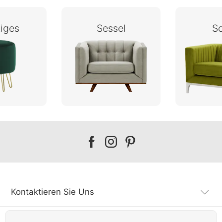
iges
Sessel
S
Our
Our
Our
facebook
instagram
pinterest
Kontaktieren Sie Uns
Kundendienst