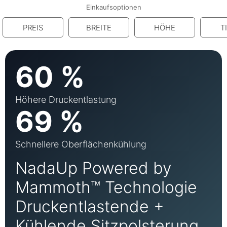
Einkaufsoptionen
PREIS
BREITE
HÖHE
T
60 %
Höhere Druckentlastung
69 %
Schnellere Oberflächenkühlung
NadaUp Powered by
Mammoth™ Technologie
Druckentlastende +
Kühlende Sitzpolsterung