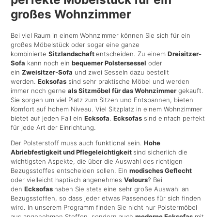
großes Wohnzimmer
Bei viel Raum in einem Wohnzimmer können Sie sich für ein
großes Möbelstück oder sogar eine ganze
kombinierte
Sitzlandschaft
entscheiden. Zu einem
Dreisitzer-
Sofa
kann noch ein
bequemer Polstersessel
oder
ein
Zweisitzer-Sofa
und zwei Sesseln dazu bestellt
werden.
Ecksofas
sind sehr praktische Möbel und werden
immer noch gerne
als Sitzmöbel für das Wohnzimmer
gekauft.
Sie sorgen um viel Platz zum Sitzen und Entspannen, bieten
Komfort auf hohem Niveau. Viel Sitzplatz in einem Wohnzimmer
bietet auf jeden Fall ein
Ecksofa
.
Ecksofas
sind einfach perfekt
für jede Art der Einrichtung.
Der Polsterstoff muss auch funktional sein.
Hohe
Abriebfestigkeit und Pflegeleichtigkeit
sind sicherlich die
wichtigsten Aspekte, die über die Auswahl des richtigen
Bezugsstoffes entscheiden sollen. Ein
modisches Geflecht
oder vielleicht haptisch angenehmes
Velours
? Bei
den
Ecksofas
haben Sie stets eine sehr große Auswahl an
Bezugsstoffen, so dass jeder etwas Passendes für sich finden
wird. In unserem Programm finden Sie nicht nur Polstermöbel
aus angenehmen Stoffen, sondern auch
moderne Ecksofas
mit