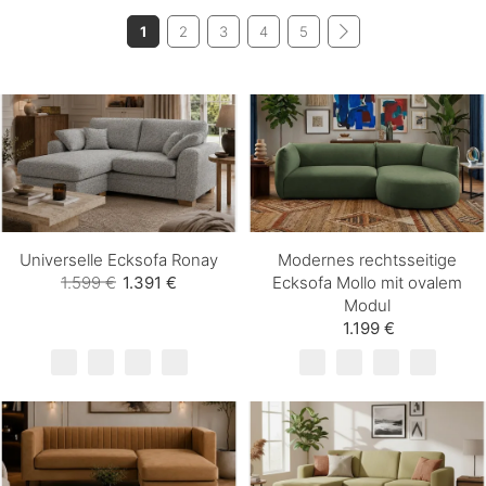
1
2
3
4
5
Universelle Ecksofa Ronay
Modernes rechtsseitige
1.599 €
1.391 €
Ecksofa Mollo mit ovalem
Modul
1.199 €