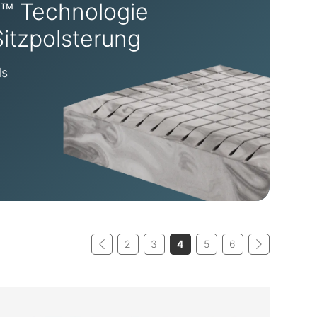
 Technologie
itzpolsterung
ls
2
3
4
5
6