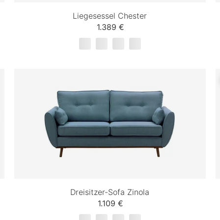
Liegesessel Chester
1.389 €
Dreisitzer-Sofa Zinola
1.109 €