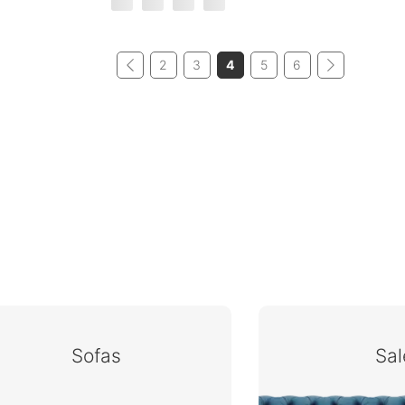
2
3
4
5
6
Sofas
Sal