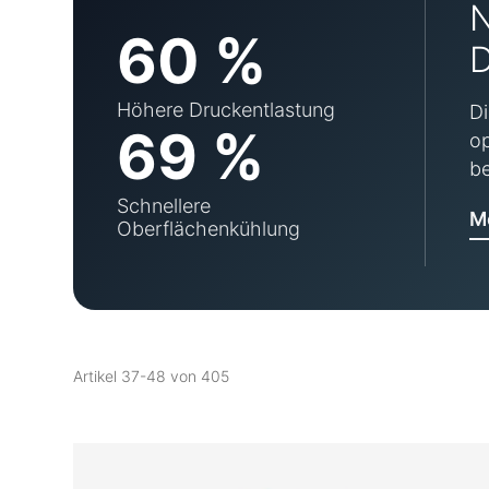
60 %
D
Höhere Druckentlastung
Di
69 %
op
be
Schnellere
M
Oberflächenkühlung
Artikel
37
-
48
von
405