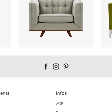
Our
Our
Our
facebook
instagram
pinterest
enst
Infos
AGB