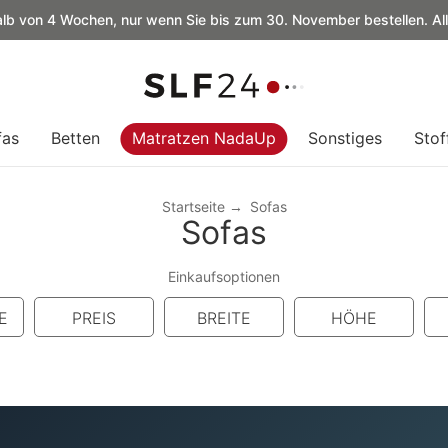
alb von 4 Wochen, nur wenn Sie bis zum 30. November bestellen. Al
fas
Betten
Matratzen NadaUp
Sonstiges
Stof
Startseite
Sofas
Sofas
Einkaufsoptionen
E
PREIS
BREITE
HÖHE