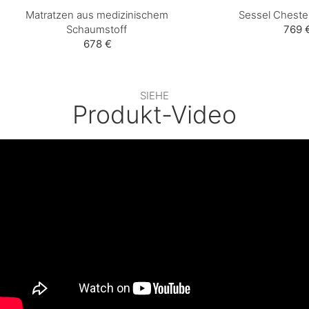
Matratzen aus medizinischem
Sessel Cheste
Schaumstoff
769 
678 €
SIEHE
Produkt-Video