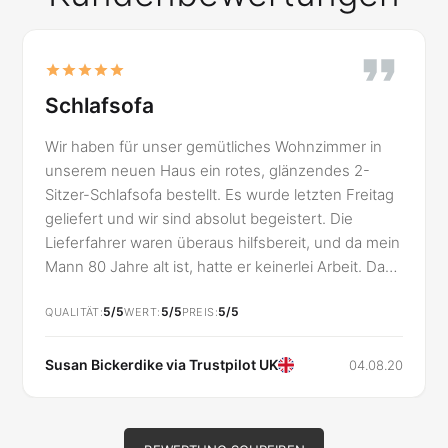
Schlafsofa
Wir haben für unser gemütliches Wohnzimmer in
unserem neuen Haus ein rotes, glänzendes 2-
Sitzer-Schlafsofa bestellt. Es wurde letzten Freitag
geliefert und wir sind absolut begeistert. Die
Lieferfahrer waren überaus hilfsbereit, und da mein
Mann 80 Jahre alt ist, hatte er keinerlei Arbeit. Das
Sofa wurde problemlos in den gewünschten Raum
5/5
5/5
5/5
gestellt. Ich konnte die Lieferung den ganzen Tag
QUALITÄT
WERT
PREIS
über verfolgen, und sie erfolgte nur wenige
Minuten nach dem angegebenen Zeitpunkt,
Susan Bickerdike via
Trustpilot UK
04.08.20
sodass wir keine Zeit verloren haben. Die
Lieferfahrer waren sehr höflich. Vielen Dank für
den tollen Service!