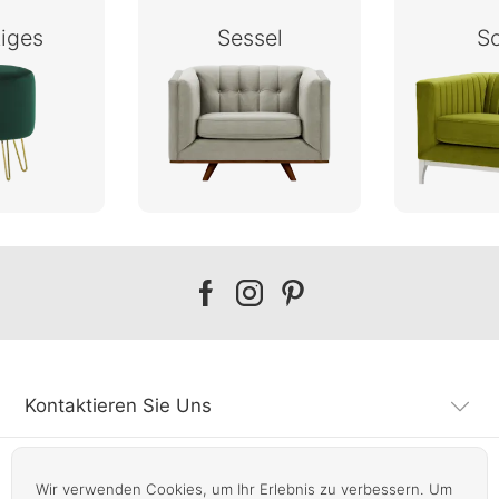
iges
Sessel
S
Our
Our
Our
facebook
instagram
pinterest
Kontaktieren Sie Uns
Kundendienst
Wir verwenden Cookies, um Ihr Erlebnis zu verbessern. Um