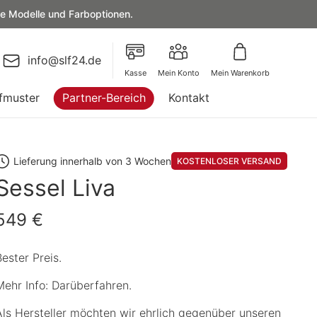
le Modelle und Farboptionen.
info@slf24.de
Kasse
Mein Konto
Mein Warenkorb
fmuster
Partner-Bereich
Kontakt
Lieferung innerhalb von 3 Wochen
KOSTENLOSER VERSAND
Sessel Liva
549 €
Bester Preis.
Mehr Info: Darüberfahren.
Als Hersteller möchten wir ehrlich gegenüber unseren