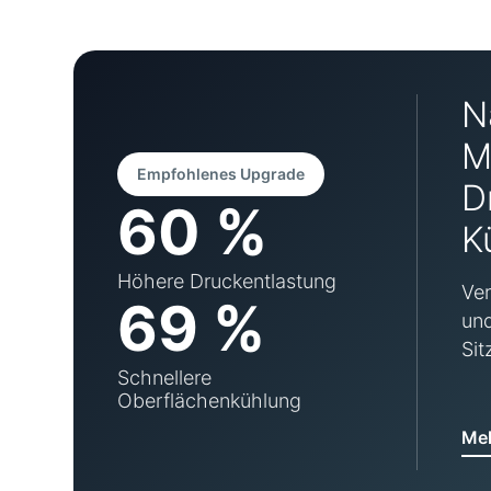
N
M
Empfohlenes Upgrade
D
60 %
K
Höhere Druckentlastung
Ver
69 %
und
Sit
Schnellere
Oberflächenkühlung
Meh