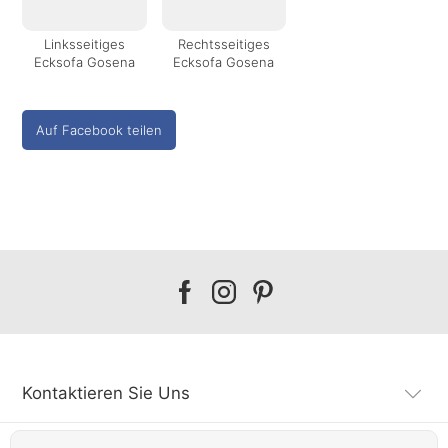
Linksseitiges
Rechtsseitiges
Ecksofa Gosena
Ecksofa Gosena
Auf Facebook teilen
Our
Our
Our
facebook
instagram
pinterest
Kontaktieren Sie Uns