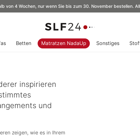
alb von 4 Wochen, nur wenn Sie bis zum 30. November bestellen. Al
fas
Betten
Matratzen NadaUp
Sonstiges
Stof
erer inspirieren
estimmtes
rangements und
ren zeigen, wie es in Ihrem