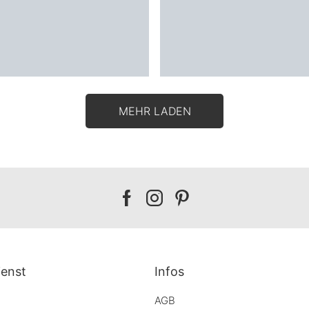
MEHR LADEN
Our
Our
Our
facebook
instagram
pinterest
enst
Infos
AGB