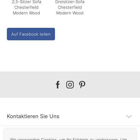
2,5-Sitzer Sofa
Dreisitzer-Sofa
Chesterfield
Chesterfield
Modern Wood
Modern Wood
Auf Facebook teilen
Our
Our
Our
facebook
instagram
pinterest
Kontaktieren Sie Uns
Kundendienst
Wir verwenden Cookies, um Ihr Erlebnis zu verbessern. Um