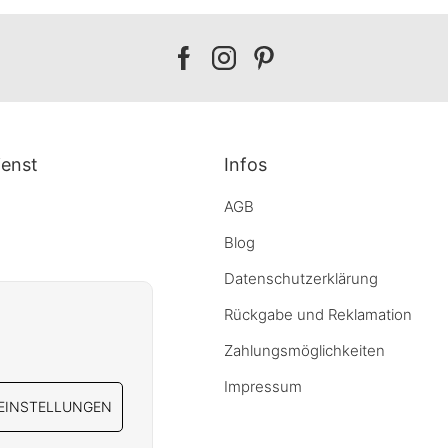
Our
Our
Our
facebook
instagram
pinterest
enst
Infos
AGB
Blog
Datenschutzerklärung
Rückgabe und Reklamation
elehrung
Zahlungsmöglichkeiten
reich
Impressum
EINSTELLUNGEN
öbel