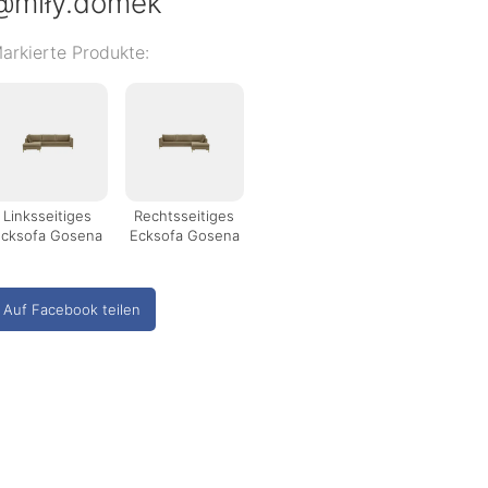
@miły.domek
arkierte Produkte:
Linksseitiges
Rechtsseitiges
Ecksofa Gosena
Ecksofa Gosena
Auf Facebook teilen