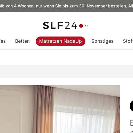
alb von 4 Wochen, nur wenn Sie bis zum 30. November bestellen. Al
fas
Betten
Matratzen NadaUp
Sonstiges
Stof