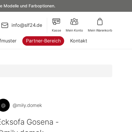
le Modelle und Farboptionen.
info@slf24.de
Kasse
Mein Konto
Mein Warenkorb
fmuster
Partner-Bereich
Kontakt
@
@miły.domek
Ecksofa Gosena -