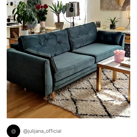
@
@julijana_official