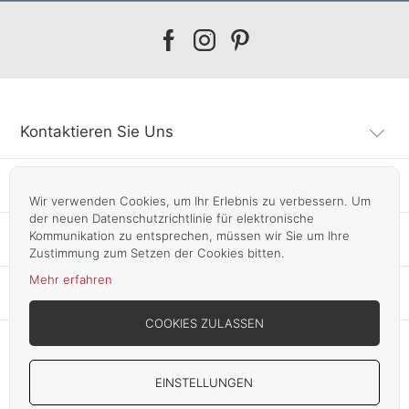
Our
Our
Our
facebook
instagram
pinterest
Kontaktieren Sie Uns
Kundendienst
Wir verwenden Cookies, um Ihr Erlebnis zu verbessern. Um
der neuen Datenschutzrichtlinie für elektronische
Kommunikation zu entsprechen, müssen wir Sie um Ihre
Infos
Zustimmung zum Setzen der Cookies bitten.
Mehr erfahren
Unsere Läden
COOKIES ZULASSEN
EINSTELLUNGEN
Copyright © 2012-2026 Smart Line Furniture UG. All Rights Reserved.