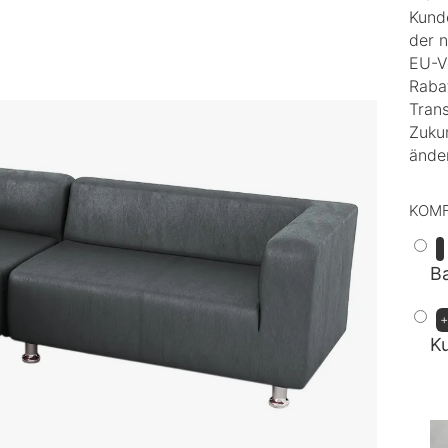
Kunde
der 
EU-V
Raba
Trans
Zukun
ände
KOM
Ba
K