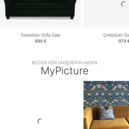
Dreisitzer-Sofa Gala
Dreisitzer-So
899 €
979 
BILDER VON UNSEREN KUNDEN
MyPicture