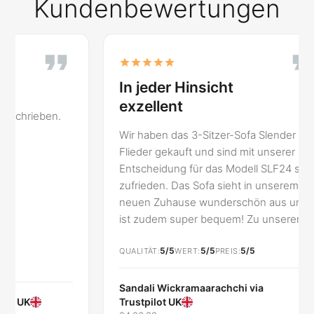
Kundenbewertungen
In jeder Hinsicht
10/1
exzellent
Das So
einwan
Wir haben das 3-Sitzer-Sofa Slender in
verspr
Flieder gekauft und sind mit unserer
auf dem
Entscheidung für das Modell SLF24 sehr
echtes
zufrieden. Das Sofa sieht in unserem
jeden F
neuen Zuhause wunderschön aus und
ist zudem super bequem! Zu unserer
Überraschung wurde das Sofa bereits
5/5
5/5
5/5
innerhalb einer Woche nach der
QUALITÄT
WERT
PREIS
Bestellung geliefert. Wir sind mit dem
QUALITÄ
gesamten Service sehr zufrieden und
Sandali Wickramaarachchi via
Trustpilot UK
können ihn wärmstens empfehlen.