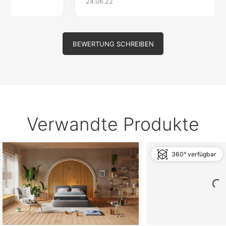
Claudia
24.06.22
BEWERTUNG SCHREIBEN
Verwandte Produkte
360° verfügbar