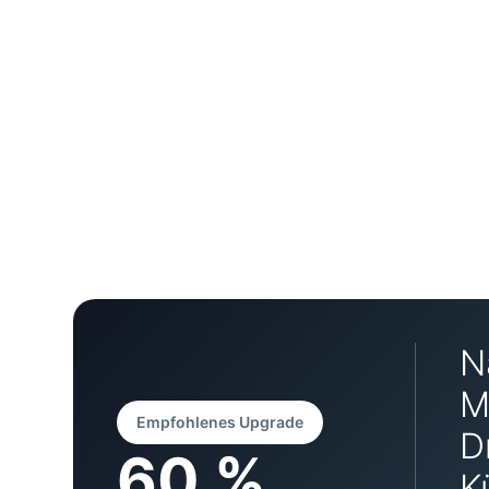
N
M
Empfohlenes Upgrade
D
60 %
K