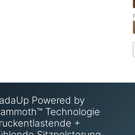
adaUp Powered by
ammoth™ Technologie
ruckentlastende +
ühlende Sitzpolsterung