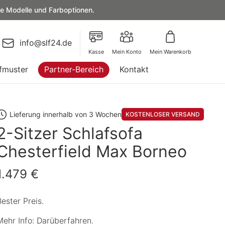
le Modelle und Farboptionen.
info@slf24.de
Kasse
Mein Konto
Mein Warenkorb
fmuster
Partner-Bereich
Kontakt
Lieferung innerhalb von 3 Wochen
KOSTENLOSER VERSAND
2-Sitzer Schlafsofa
Chesterfield Max Borneo
1.479 €
Bester Preis.
Mehr Info: Darüberfahren.