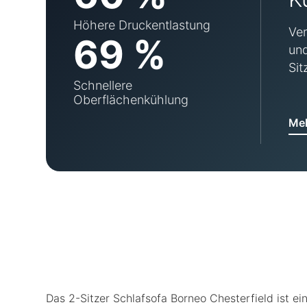
Höhere Druckentlastung
Ver
69 %
und
Sit
Schnellere
Oberflächenkühlung
Meh
Das 2-Sitzer Schlafsofa Borneo Chesterfield ist ein