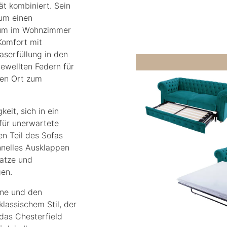
ät kombiniert. Sein
 um einen
aum im Wohnzimmer
Komfort mit
aserfüllung in den
gewellten Federn für
den Ort zum
eit, sich in ein
für unerwartete
n Teil des Sofas
hnelles Ausklappen
ratze und
gen.
hne und den
lassischem Stil, der
das Chesterfield