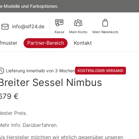
le Modelle und Farboptionen.
info@slf24.de
Kasse
Mein Konto
Mein Warenkorb
fmuster
Partner-Bereich
Kontakt
Lieferung innerhalb von 3 Wochen
KOSTENLOSER VERSAND
Breiter Sessel Nimbus
679 €
Bester Preis.
Mehr Info: Darüberfahren.
Als Hersteller möchten wir ehrlich gegenüber unseren