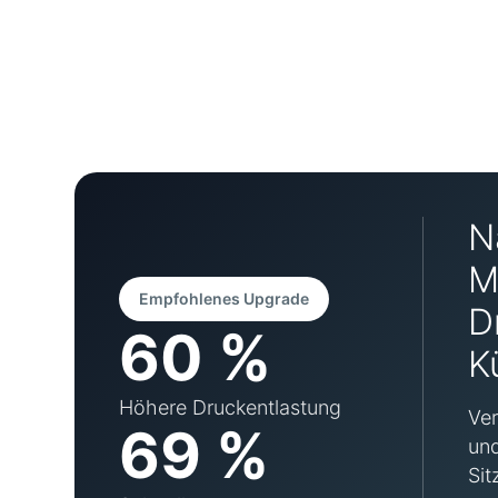
N
M
Empfohlenes Upgrade
D
60 %
K
Höhere Druckentlastung
Ver
69 %
und
Sit