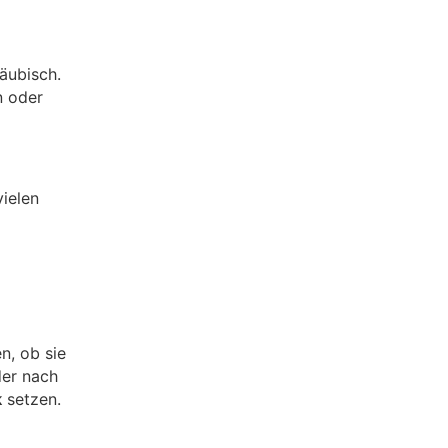
läubisch.
n oder
ielen
n, ob sie
der nach
k
setzen.