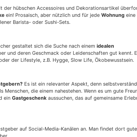
alt der hübschen Accessoires und Dekorationsartikel überfo
nke
ein! Prosaisch, aber nützlich und für jede
Wohnung
eine 
lener Barista- oder Sushi-Sets.
acher gestaltet sich die Suche nach einem
idealen
er und deren Geschmack oder Leidenschaften gut kennt. E
t oder der Lifestyle, z.B. Hygge, Slow Life, Ökobewusstsein.
stgebern?
Es ist ein relevanter Aspekt, denn selbstverständ
als Menschen, die einem nahestehen. Wenn es um gute Freu
d ein
Gastgeschenk
aussuchen, das auf gemeinsame Erleb
Gastgeber auf Social-Media-Kanälen an. Man findet dort gut
eber.