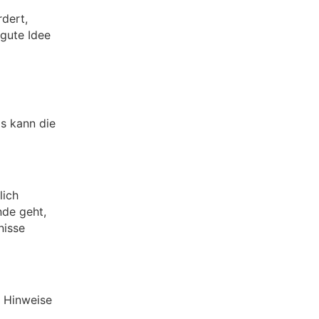
rdert,
gute Idee
s kann die
lich
nde geht,
nisse
e Hinweise