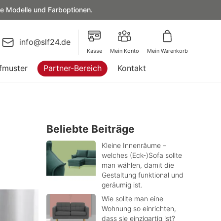
le Modelle und Farboptionen.
info@slf24.de
Kasse
Mein Konto
Mein Warenkorb
fmuster
Partner-Bereich
Kontakt
Beliebte Beiträge
Kleine Innenräume –
welches (Eck-)Sofa sollte
man wählen, damit die
Gestaltung funktional und
geräumig ist.
Wie sollte man eine
Wohnung so einrichten,
dass sie einzigartig ist?