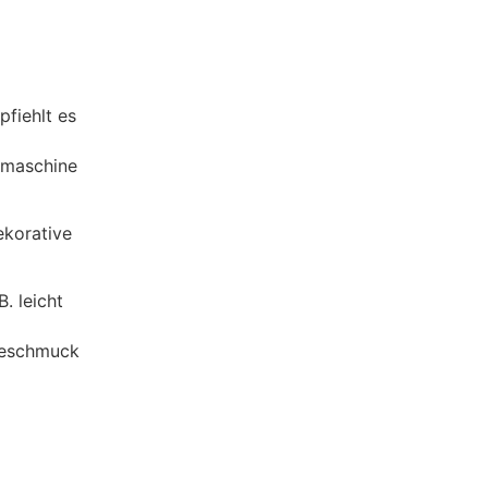
fiehlt es
eemaschine
ekorative
. leicht
deschmuck