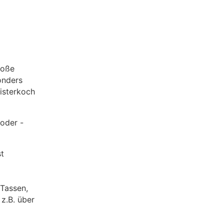
roße
nders
isterkoch
oder -
st
 Tassen,
,
z.B. über