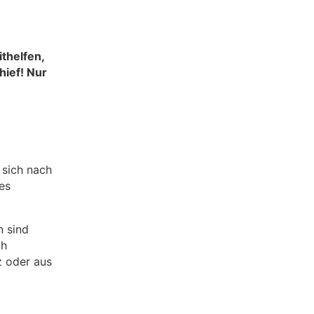
ithelfen,
hief! Nur
 sich nach
es
n sind
ch
z oder aus